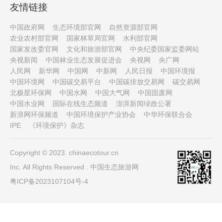
友情链接
中国政府网
生态环境部官网
自然资源部官网
农业农村部官网
国家林草局官网
水利部官网
国家发改委官网
文化和旅游部官网
中央纪委国家监委网站
央视新闻
中国林业生态发展促进会
央视网
央广网
人民网
新华网
中国网
中新网
人民日报
中国环境报
中国环境网
中国碳交易平台
中国碳排放交易网
碳交易网
北极星环保网
中国水网
中国大气网
中国固废网
中国水业网
国际在线生态频道
澎湃新闻绿政公署
新浪网环保频道
中国环境保护产业协会
中华环保联合会
IPE
《环境保护》杂志
Copyright © 2023. chinaecotour.cn
Inc. All Rights Reserved . 中国生态旅游网
粤ICP备2023107104号-4